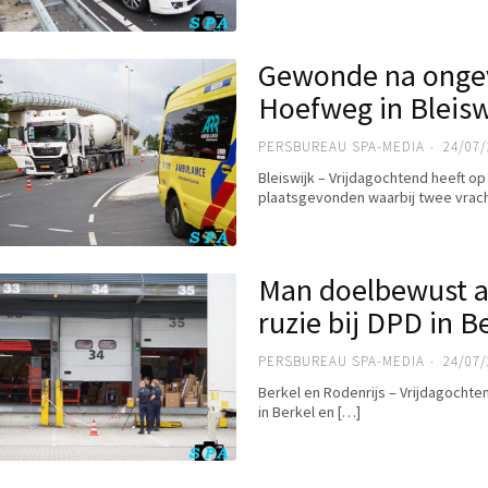
Gewonde na ongev
Hoefweg in Bleisw
PERSBUREAU SPA-MEDIA
24/07/
Bleiswijk – Vrijdagochtend heeft op
plaatsgevonden waarbij twee vrac
Man doelbewust a
ruzie bij DPD in B
PERSBUREAU SPA-MEDIA
24/07/
Berkel en Rodenrijs – Vrijdagochten
in Berkel en […]