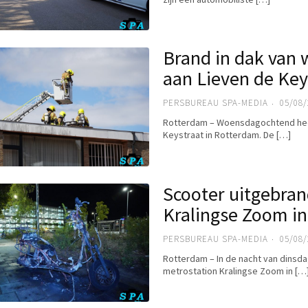
Brand in dak van
aan Lieven de Key
PERSBUREAU SPA-MEDIA
05/08/
Rotterdam – Woensdagochtend heef
Keystraat in Rotterdam. De […]
Scooter uitgebrand
Kralingse Zoom i
PERSBUREAU SPA-MEDIA
05/08/
Rotterdam – In de nacht van dinsda
metrostation Kralingse Zoom in […