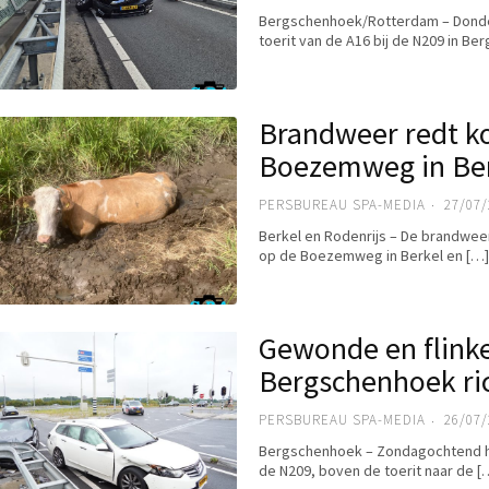
Bergschenhoek/Rotterdam – Donde
toerit van de A16 bij de N209 in B
Brandweer redt ko
Boezemweg in Ber
PERSBUREAU SPA-MEDIA
27/07/
Berkel en Rodenrijs – De brandwe
op de Boezemweg in Berkel en […
Gewonde en flinke
Bergschenhoek ri
PERSBUREAU SPA-MEDIA
26/07/
Bergschenhoek – Zondagochtend hee
de N209, boven de toerit naar de [