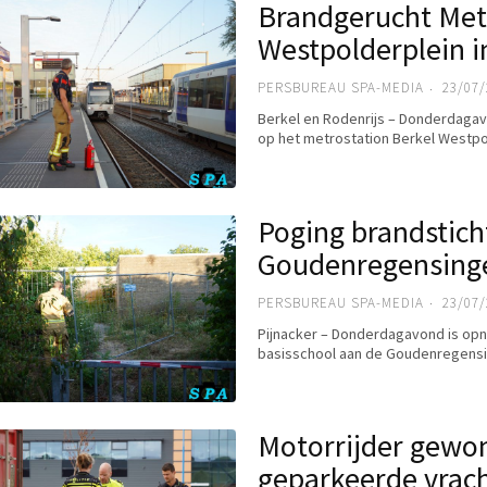
Brandgerucht Met
Westpolderplein i
PERSBUREAU SPA-MEDIA
23/07/
Berkel en Rodenrijs – Donderdagav
op het metrostation Berkel Westpo
Poging brandstich
Goudenregensingel
PERSBUREAU SPA-MEDIA
23/07/
Pijnacker – Donderdagavond is opn
basisschool aan de Goudenregensin
Motorrijder gewon
geparkeerde vrac