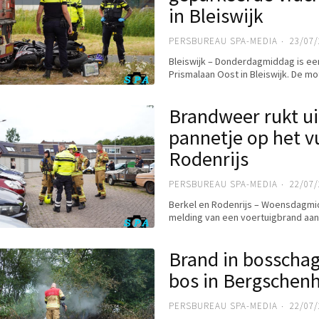
in Bleiswijk
PERSBUREAU SPA-MEDIA
23/07/
Bleiswijk – Donderdagmiddag is ee
Prismalaan Oost in Bleiswijk. De mo
Brandweer rukt uit
pannetje op het vu
Rodenrijs
PERSBUREAU SPA-MEDIA
22/07/
Berkel en Rodenrijs – Woensdagm
melding van een voertuigbrand aan
Brand in bosschag
bos in Bergschen
PERSBUREAU SPA-MEDIA
22/07/