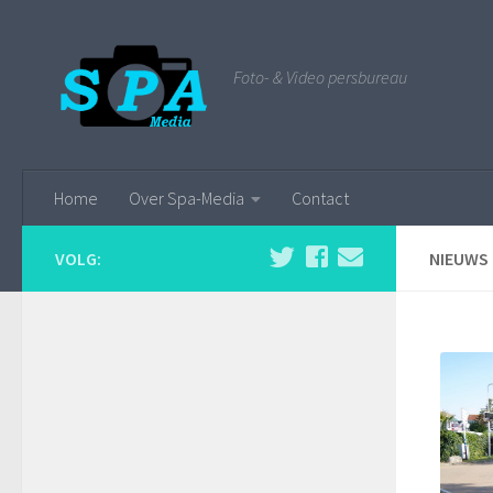
Foto- & Video persbureau
Home
Over Spa-Media
Contact
VOLG:
NIEUWS