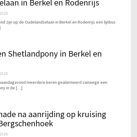
elaan in Berkel en Rodenrijs
2026
nd zijn op de Oudelandselaan in Berkel en Rodenrijs een lijnbus
]
n Shetlandpony in Berkel en
2026
 is maandagavond meerdere keren gealarmeerd vanwege een
ny in de […]
hade na aanrijding op kruising
 Bergschenhoek
2026