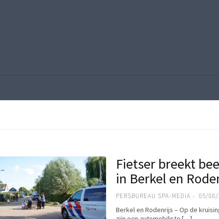
Fietser breekt be
in Berkel en Roden
PERSBUREAU SPA-MEDIA
05/08/
Berkel en Rodenrijs – Op de kruisi
zijn een automobiliste […]