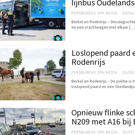
lijnbus Oudelands
PERSBUREAU SPA-MEDIA
04/08/
Berkel en Rodenrijs – Dinsdagochte
en een vrachtwagen met elkaar […
Loslopend paard e
Rodenrijs
PERSBUREAU SPA-MEDIA
03/08/
Berkel en Rodenrijs – De politie
loslopend paard en een Shetlandpo
Opnieuw flinke sc
N209 met A16 bij
PERSBUREAU SPA-MEDIA
30/07/