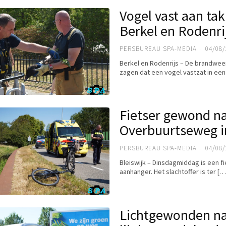
Vogel vast aan ta
Berkel en Rodenri
PERSBUREAU SPA-MEDIA
04/08/
Berkel en Rodenrijs – De brandwee
zagen dat een vogel vastzat in ee
Fietser gewond na
Overbuurtseweg in
PERSBUREAU SPA-MEDIA
04/08/
Bleiswijk – Dinsdagmiddag is een f
aanhanger. Het slachtoffer is ter […
Lichtgewonden na