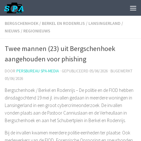
BERGSCHENHOEK
/
BERKEL EN RODENRIJS
/
LANSINGERLAND
/
NIEUWS
/
REGIONIEUWS
Twee mannen (23) uit Bergschenhoek
aangehouden voor phishing
DOOR
PERSBUREAU SPA-MEDIA
· GEPUBLICEERD
05/06/2026
· BIJGEWERKT
05/06/2026
Bergschenhoek / Berkel en Rodenrijs – De politie en de FIOD hebben
dinsdagochtend 19 mei jl. invallen gedaan in meerdere woningen in
Lansingerland in een groot cybercrimeonderzoek. De invallen
vonden plaats aan de Pastoor Canniuslaan en de Verheullaan in
Bergschenhoek en aan het Schubertplein in Berkel en Rodenrijs.
Bij de invallen kwamen meerdere politie-eenheden ter plaatse. Ook
medewerkers van de FIOD, Forensische Opsporing en speurhonden