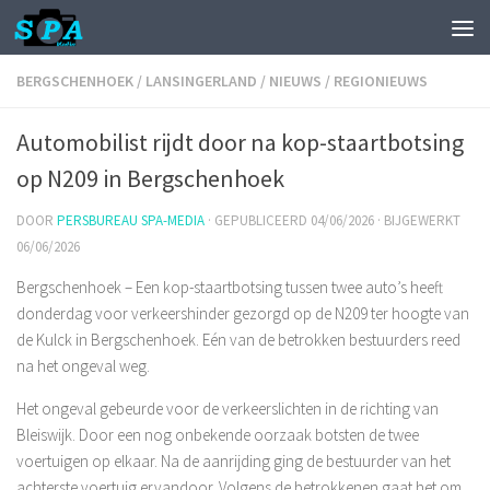
BERGSCHENHOEK
/
LANSINGERLAND
/
NIEUWS
/
REGIONIEUWS
Automobilist rijdt door na kop-staartbotsing
op N209 in Bergschenhoek
DOOR
PERSBUREAU SPA-MEDIA
· GEPUBLICEERD
04/06/2026
· BIJGEWERKT
06/06/2026
Bergschenhoek – Een kop-staartbotsing tussen twee auto’s heeft
donderdag voor verkeershinder gezorgd op de N209 ter hoogte van
de Kulck in Bergschenhoek. Eén van de betrokken bestuurders reed
na het ongeval weg.
Het ongeval gebeurde voor de verkeerslichten in de richting van
Bleiswijk. Door een nog onbekende oorzaak botsten de twee
voertuigen op elkaar. Na de aanrijding ging de bestuurder van het
achterste voertuig ervandoor. Volgens de betrokkenen gaat het om