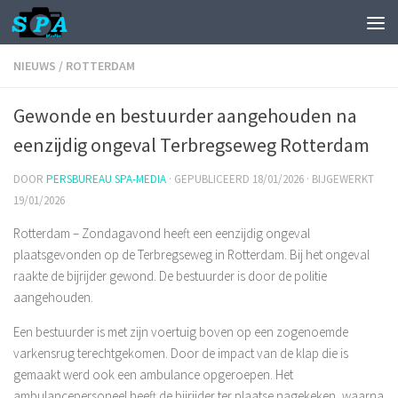
NIEUWS
/
ROTTERDAM
Gewonde en bestuurder aangehouden na
eenzijdig ongeval Terbregseweg Rotterdam
DOOR
PERSBUREAU SPA-MEDIA
· GEPUBLICEERD
18/01/2026
· BIJGEWERKT
19/01/2026
Rotterdam – Zondagavond heeft een eenzijdig ongeval
plaatsgevonden op de Terbregseweg in Rotterdam. Bij het ongeval
raakte de bijrijder gewond. De bestuurder is door de politie
aangehouden.
Een bestuurder is met zijn voertuig boven op een zogenoemde
varkensrug terechtgekomen. Door de impact van de klap die is
gemaakt werd ook een ambulance opgeroepen. Het
ambulancepersoneel heeft de bijrijder ter plaatse nagekeken, waarna