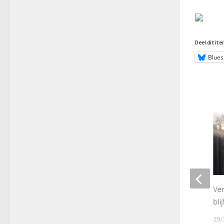
Deel dit ite
Blues
Dronken motorrijder gewond na
Ver
eenzijdig ongeval N209 in
bli
Rotterdam
29/