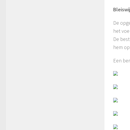
Bleiswi
De opge
het voe
De best
hem opg
Een ber