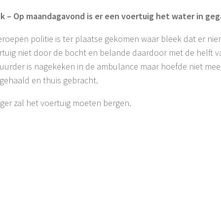
jk – Op maandagavond is er een voertuig het water in geg
roepen politie is ter plaatse gekomen waar bleek dat er nie
rtuig niet door de bocht en belande daardoor met de helft va
uurder is nagekeken in de ambulance maar hoefde niet mee 
ehaald en thuis gebracht.
ger zal het voertuig moeten bergen.