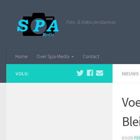
Foto- & Video persbureau
Home
Over Spa-Media
Contact
VOLG:
NIEUWS
Voe
Ble
DOOR
PE