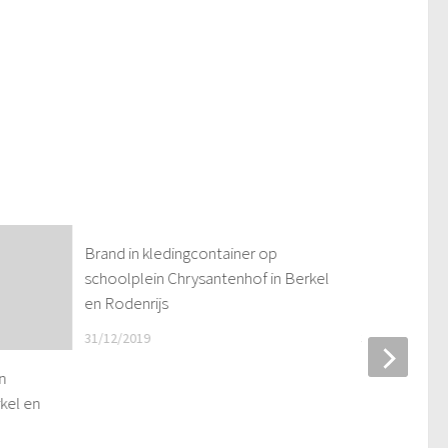
Brand in kledingcontainer op
Luchtbel in 
schoolplein Chrysantenhof in Berkel
alarmering b
en Rodenrijs
Berkel en Ro
31/12/2019
30/08/2018
n
kel en