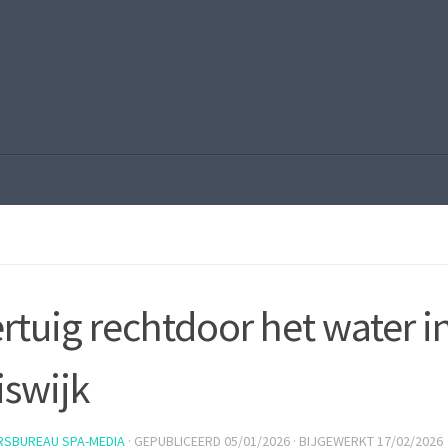
rtuig rechtdoor het water 
iswijk
RSBUREAU SPA-MEDIA
· GEPUBLICEERD
05/01/2026
· BIJGEWERKT
17/02/2026