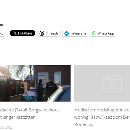
m:
ky
Threads
Telegram
WhatsApp
dachte (74) uit Bergschenhoek
Medische noodsituatie in ee
jft langer vastzitten
woning Klapwijksezoom Ber
Rodenrijs
12/2021