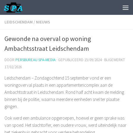
LEIDSCHENDAM
/
NIEUWS
Gewonde na overval op woning
Ambachtsstraat Leidschendam
DOOR
PERSBUREAU SPA-MEDIA
· GEPUBLICEERD
15/09/2024
· BIJGEWERKT
17/02/2026
Leidschendam – Zondagochtend 15 september vond er een
woningoverval plaats in een appartementencomplex aan de
Ambachtsstraat in Leidschendam. Rond half acht kwam de melding
binnen bij de politie, waarna meerdere eenheden snel ter plaatse
gingen.
Ook werd een ambulance opgeroepen, hoewel er geen sprake was
van spoed. Het slachtoffer, een oudere vrouw, werd uiteindelijk naar
het ziekenhuis gebracht voor verdere behandeling.